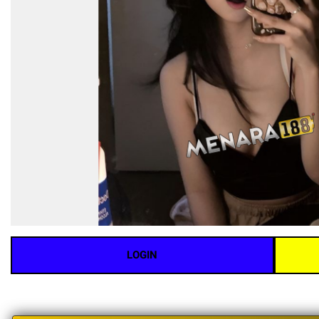
LOGIN